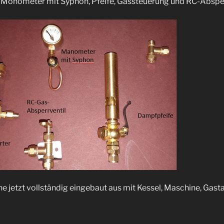
: Monometer mit Syphon, Pfeife, Gassteuerung und RC-Absper
ne jetzt vollständig eingebaut aus mit Kessel, Maschine, Gas