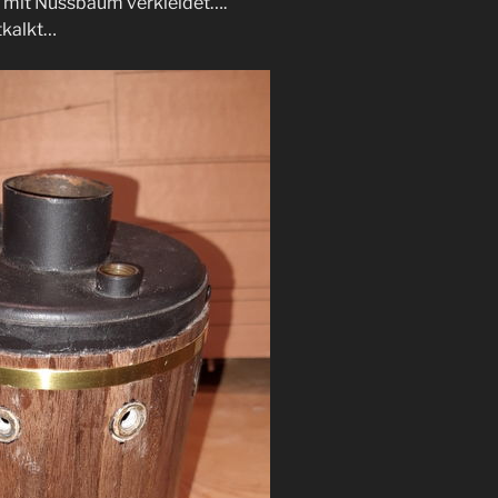
h mit Nussbaum verkleidet….
tkalkt…