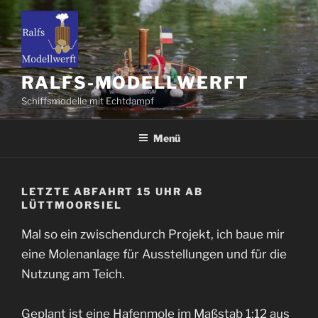
Zum
Inhalt
springen
RALFS-MODELLWERFT
Schiffsmodelle mit Echtdampf
Menü
LETZTE ABFAHRT 15 UHR AB
LÜTTMOORSIEL
Mal so ein zwischendurch Projekt, ich baue mir
eine Molenanlage für Ausstellungen und für die
Nutzung am Teich.
Geplant ist eine Hafenmole im Maßstab 1:12 aus